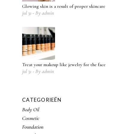
Glowing skin is a result of proper skincare
jul
31
By
admin
Treat your makeup like jewelry for the face
jul
31
By
admin
CATEGORIEËN
Body Oil
Cosmetic
Foundation