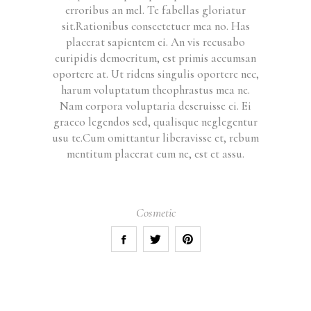
erroribus an mel. Te fabellas gloriatur
sit.Rationibus consectetuer mea no. Has
placerat sapientem ei. An vis recusabo
euripidis democritum, est primis accumsan
oportere at. Ut ridens singulis oportere nec,
harum voluptatum theophrastus mea ne.
Nam corpora voluptaria deseruisse ei. Ei
graeco legendos sed, qualisque neglegentur
usu te.Cum omittantur liberavisse et, rebum
mentitum placerat cum ne, est et assu.
Cosmetic