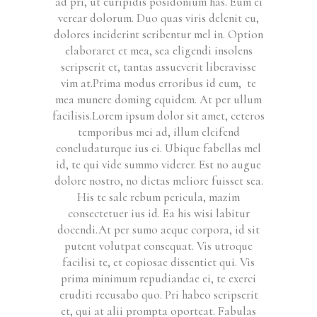
ad pri, ut euripidis posidonium has. Eum ei
verear dolorum. Duo quas viris delenit cu,
dolores inciderint scribentur mel in. Option
elaboraret et mea, sea eligendi insolens
scripserit et, tantas assueverit liberavisse
vim at.Prima modus erroribus id eum, te
mea munere doming equidem. At per ullum
facilisis.Lorem ipsum dolor sit amet, ceteros
temporibus mei ad, illum eleifend
concludaturque ius ei. Ubique fabellas mel
id, te qui vide summo viderer. Est no augue
dolore nostro, no dictas meliore fuisset sea.
His te sale rebum pericula, mazim
consectetuer ius id. Ea his wisi labitur
docendi.At per sumo aeque corpora, id sit
putent volutpat consequat. Vis utroque
facilisi te, et copiosae dissentiet qui. Vis
prima minimum repudiandae ei, te exerci
eruditi recusabo quo. Pri habeo scripserit
et, qui at alii prompta oporteat. Fabulas