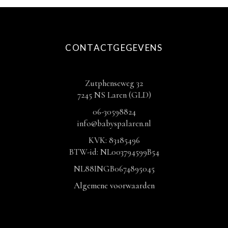
CONTACTGEGEVENS
Zutphenseweg 32
7245 NS Laren (GLD)
06-30598824
info@babyspalaren.nl
KVK: 83185496
BTW-id: NL003794599B54
NL88INGB0674895045
Algemene voorwaarden