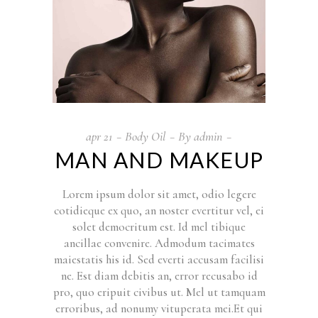
apr
21
Body Oil
By
admin
MAN AND MAKEUP
Lorem ipsum dolor sit amet, odio legere
cotidieque ex quo, an noster evertitur vel, ei
solet democritum est. Id mel tibique
ancillae convenire. Admodum tacimates
maiestatis his id. Sed everti accusam facilisi
ne. Est diam debitis an, error recusabo id
pro, quo eripuit civibus ut. Mel ut tamquam
erroribus, ad nonumy vituperata mei.Et qui