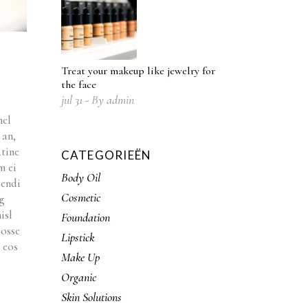
Treat your makeup like jewelry for
the face
jul
31
By
admin
mel
 an,
atine
CATEGORIEËN
m ei
Body Oil
gendi
Cosmetic
ng
isl
Foundation
posse
Lipstick
 eos
Make Up
Organic
Skin Solutions