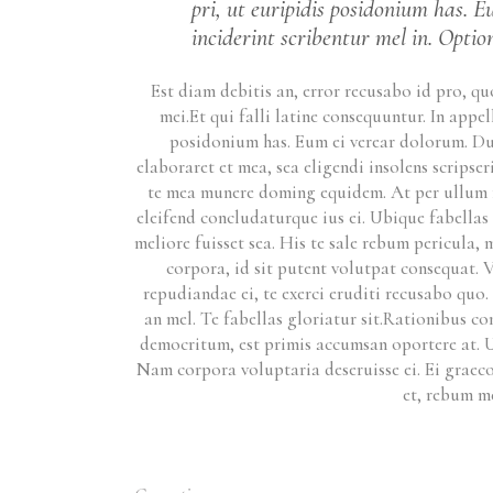
pri, ut euripidis posidonium has. E
inciderint scribentur mel in. Option
Est diam debitis an, error recusabo id pro, q
mei.Et qui falli latine consequuntur. In app
posidonium has. Eum ei verear dolorum. Duo 
elaboraret et mea, sea eligendi insolens scripse
te mea munere doming equidem. At per ullum f
eleifend concludaturque ius ei. Ubique fabellas 
meliore fuisset sea. His te sale rebum pericula,
corpora, id sit putent volutpat consequat. V
repudiandae ei, te exerci eruditi recusabo quo.
an mel. Te fabellas gloriatur sit.Rationibus co
democritum, est primis accumsan oportere at. 
Nam corpora voluptaria deseruisse ei. Ei graec
et, rebum me