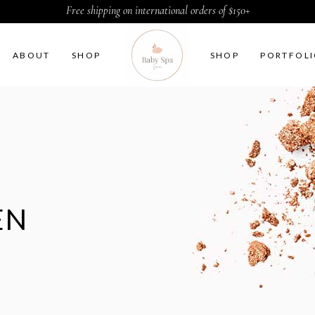
Free shipping on international orders of $150+
ABOUT
SHOP
SHOP
PORTFOL
ter by Category
ter by Category
EN