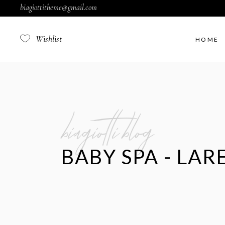
biagiottitheme@gmail.com
Wishlist
HOME
Fil
biagiotti blog
Fil
BABY SPA - LAR