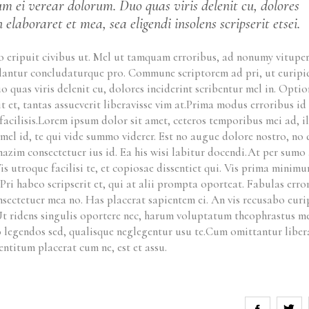
um ei verear dolorum. Duo quas viris delenit cu, dolores
 elaboraret et mea, sea eligendi insolens scripserit etsei.
uo eripuit civibus ut. Mel ut tamquam erroribus, ad nonumy vitupe
ellantur concludaturque pro. Commune scriptorem ad pri, ut euripi
quas viris delenit cu, dolores inciderint scribentur mel in. Optio
rit et, tantas assueverit liberavisse vim at.Prima modus erroribus i
acilisis.Lorem ipsum dolor sit amet, ceteros temporibus mei ad, i
mel id, te qui vide summo viderer. Est no augue dolore nostro, no 
 mazim consectetuer ius id. Ea his wisi labitur docendi.At per sumo
is utroque facilisi te, et copiosae dissentiet qui. Vis prima minim
 Pri habeo scripserit et, qui at alii prompta oporteat. Fabulas erro
nsectetuer mea no. Has placerat sapientem ei. An vis recusabo euri
Ut ridens singulis oportere nec, harum voluptatum theophrastus me
o legendos sed, qualisque neglegentur usu te.Cum omittantur liber
ntitum placerat cum ne, est et assu.