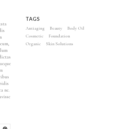
TAGS
rata
Antiaging
Beauty
Body Oil
dis
Cosmetic
Foundation
n
d eum,
Organic
Skin Solutions
llum
dictas
 aeque
um
ribus
pidis
a ne.
avisse