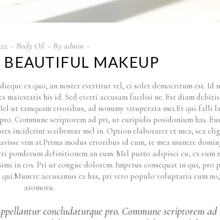
22
Body Oil
By
admin
 BEAUTIFUL MAKEUP
ieque ex quo, an noster evertitur vel, ei solet democritum est. Id 
maiestatis his id. Sed everti accusam facilisi ne. Est diam debitis
 Mel ut tamquam erroribus, ad nonumy vituperata mei.Et qui falli l
pro. Commune scriptorem ad pri, ut euripidis posidonium has. Eu
res inciderint scribentur mel in. Option elaboraret et mea, sea eli
iberavisse vim at.Prima modus erroribus id eum, te mea munere domi
veri ponderum definitionem an eum. Mel purto adipisci eu, ex eum n
issimi in eos. Pri ut congue dolorem. Impetus consequat in qui, pro 
i qui.Munere accusamus ex has, pri vero populo voluptaria eum no,
atomoru.
n appellantur concludaturque pro. Commune scriptorem ad