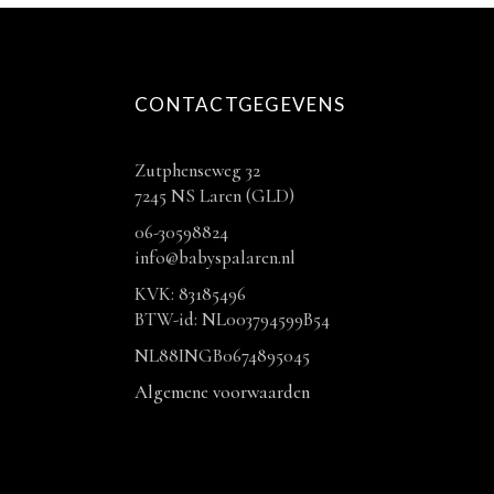
CONTACTGEGEVENS
Zutphenseweg 32
7245 NS Laren (GLD)
06-30598824
info@babyspalaren.nl
KVK: 83185496
BTW-id: NL003794599B54
NL88INGB0674895045
Algemene voorwaarden