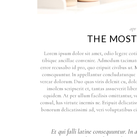
apr
THE MOST
Lorem ipsum dolor sit amet, odio legere cotid
tibique ancillae convenire. Admodum tacimates 
error recusabo id pro, quo eripuit civibus ut.
consequuntur. In appellantur concludaturque 
verear dolorum. Duo quas viris delenit cu, dolo
insolens scripserit et, tantas assueverit l
equidem. At per ullum facilisis omittantur, 
consul, has virtute inermis ne. Eripuit delicat
bonorum delicatissimi ad, veri voluptatibus e
Et qui falli latine consequuntur. I