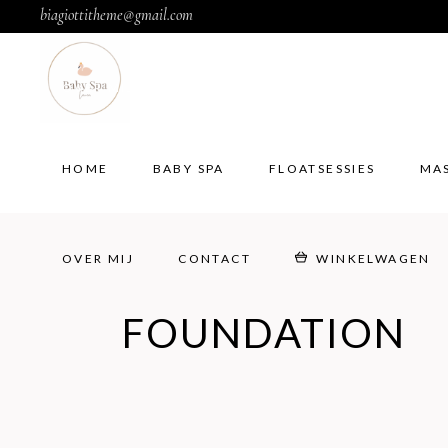
biagiottitheme@gmail.com
HOME
BABY SPA
FLOATSESSIES
MA
OVER MIJ
CONTACT
WINKELWAGEN
HOME
BABY SPA
FLOATSESSIES
MA
OVER MIJ
CONTACT
WINKELWAGEN
FOUNDATION