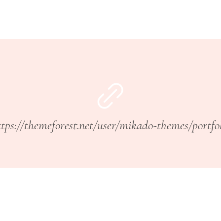
ttps://themeforest.net/user/mikado-themes/portfol