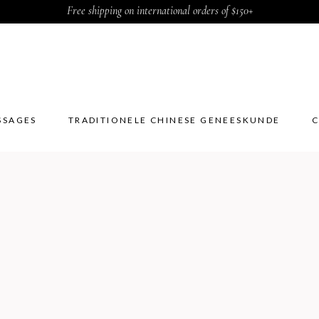
Free shipping on international orders of $150+
SSAGES
TRADITIONELE CHINESE GENEESKUNDE
C
SSAGES
TRADITIONELE CHINESE GENEESKUNDE
C