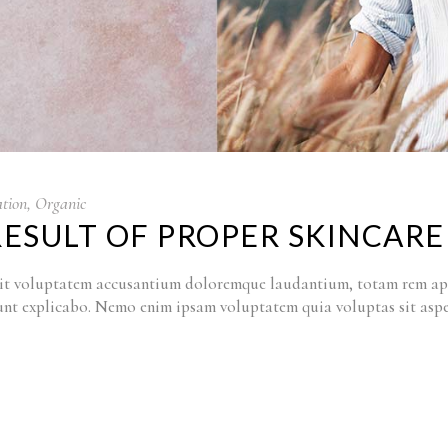
tion
,
Organic
RESULT OF PROPER SKINCARE
r sit voluptatem accusantium doloremque laudantium, totam rem ape
a sunt explicabo. Nemo enim ipsam voluptatem quia voluptas sit as