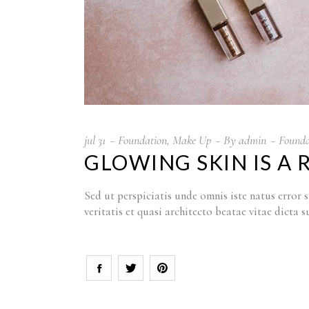
jul
31
Foundation
,
Make Up
By
admin
Founda
GLOWING SKIN IS A 
Sed ut perspiciatis unde omnis iste natus erro
veritatis et quasi architecto beatae vitae dict