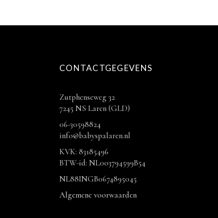
CONTACTGEGEVENS
Zutphenseweg 32
7245 NS Laren (GLD)
06-30598824
info@babyspalaren.nl
KVK: 83185496
BTW-id: NL003794599B54
NL88INGB0674895045
Algemene voorwaarden