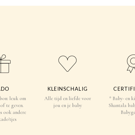
ADO
KLEINSCHALIG
CERTIF
bon: leuk om
Alle tijd en liefde voor
* Baby- en 
 of te geven.
jou en je baby
Shantala bab
ns ook andere
Babyge
kado'tjes