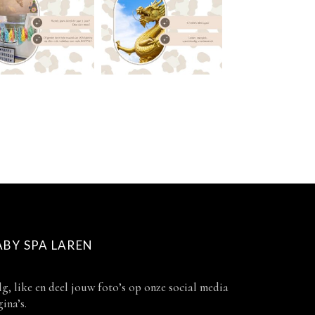
ABY SPA LAREN
g, like en deel jouw foto’s op onze social media
ina’s.