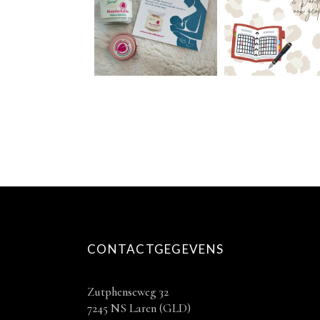
CONTACTGEGEVENS
Zutphenseweg 32
7245 NS Laren (GLD)