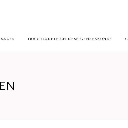
SSAGES
TRADITIONELE CHINESE GENEESKUNDE
C
SSAGES
TRADITIONELE CHINESE GENEESKUNDE
C
EN