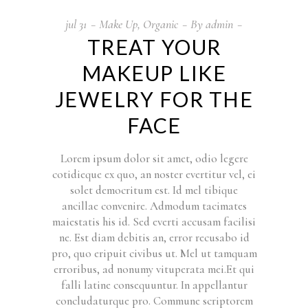
jul
31
Make Up
,
Organic
By
admin
TREAT YOUR
MAKEUP LIKE
JEWELRY FOR THE
FACE
Lorem ipsum dolor sit amet, odio legere
cotidieque ex quo, an noster evertitur vel, ei
solet democritum est. Id mel tibique
ancillae convenire. Admodum tacimates
maiestatis his id. Sed everti accusam facilisi
ne. Est diam debitis an, error recusabo id
pro, quo eripuit civibus ut. Mel ut tamquam
erroribus, ad nonumy vituperata mei.Et qui
falli latine consequuntur. In appellantur
concludaturque pro. Commune scriptorem