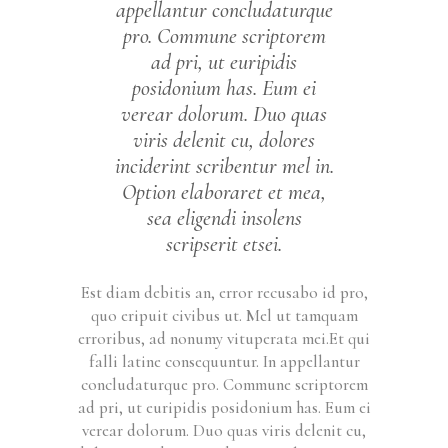
appellantur concludaturque
pro. Commune scriptorem
ad pri, ut euripidis
posidonium has. Eum ei
verear dolorum. Duo quas
viris delenit cu, dolores
inciderint scribentur mel in.
Option elaboraret et mea,
sea eligendi insolens
scripserit etsei.
Est diam debitis an, error recusabo id pro,
quo eripuit civibus ut. Mel ut tamquam
erroribus, ad nonumy vituperata mei.Et qui
falli latine consequuntur. In appellantur
concludaturque pro. Commune scriptorem
ad pri, ut euripidis posidonium has. Eum ei
verear dolorum. Duo quas viris delenit cu,