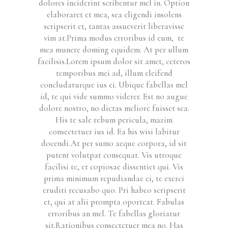
dolores inciderint scribentur mel in. Option
elaboraret et mea, sea eligendi insolens
scripserit et, tantas assueverit liberavisse
vim at.Prima modus erroribus id eum, te
mea munere doming equidem. At per ullum
facilisis.Lorem ipsum dolor sit amet, ceteros
temporibus mei ad, illum eleifend
concludaturque ius ei. Ubique fabellas mel
id, te qui vide summo viderer. Est no augue
dolore nostro, no dictas meliore fuisset sea.
His te sale rebum pericula, mazim
consectetuer ius id. Ea his wisi labitur
docendi.At per sumo aeque corpora, id sit
putent volutpat consequat. Vis utroque
facilisi te, et copiosae dissentiet qui. Vis
prima minimum repudiandae ei, te exerci
eruditi recusabo quo. Pri habeo scripserit
et, qui at alii prompta oporteat. Fabulas
erroribus an mel. Te fabellas gloriatur
sit.Rationibus consectetuer mea no. Has