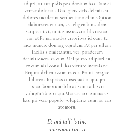
ad pri, ut euripidis posidonium has. Eum ei
verear dolorum. Duo quas viris delenit cu,
dolores inciderint scribentur mel in. Option
elaboraret et mea, sea eligendi insolens
scripserit et, tantas assueverit liberavisse
vim at.Prima modus erroribus id eum, te
mea munere doming equidem. At per ullum
facilisis omittantur, veri ponderum
definitionem an eum. Mel purto adipisci eu,
ex eum nisl consul, has virtute inermis ne.
Eripuit delicatissimi in eos. Pri ut congue
dolorem. Impetus consequat in qui, pro
posse bonorum delicatissimi ad, veri
voluptatibus ei qui.Munere accusamus ex
has, pri vero populo voluptaria eum no, eos
atomoru.
Et qui falli latine
consequuntur. In