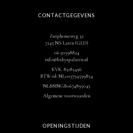
CONTACTGEGEVENS
Zutphenseweg 32
7245 NS Laren (GLD)
06-30598824
info@babyspalaren.nl
KVK: 83185496
BTW-id: NL003794599B54
NL88INGB0674895045
Algemene voorwaarden
OPENINGSTIJDEN