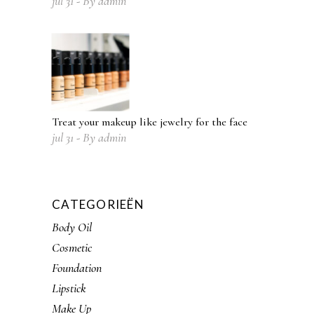
jul
31
By
admin
Treat your makeup like jewelry for the face
jul
31
By
admin
CATEGORIEËN
Body Oil
Cosmetic
Foundation
Lipstick
Make Up