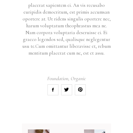
placerat sapientem ei. An vis recusabo
euripidis democritum, est primis accumsan
oportere at. Ut ridens singulis oportere nec,
harum voluptatum theophrastus mea ne.
Nam corpora voluptaria deseruisse ei. Ei
graeco legendos sed, qualisque neglegentur
usu te.Cum omittantur liberavisse et, rebum
mentitum placerat cum ne, est et assu.
Foundation
,
Organic