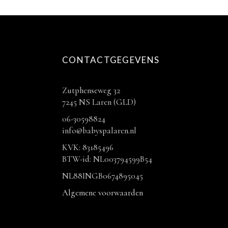
CONTACTGEGEVENS
Zutphenseweg 32
7245 NS Laren (GLD)
06-30598824
info@babyspalaren.nl
KVK: 83185496
BTW-id: NL003794599B54
NL88INGB0674895045
Algemene voorwaarden