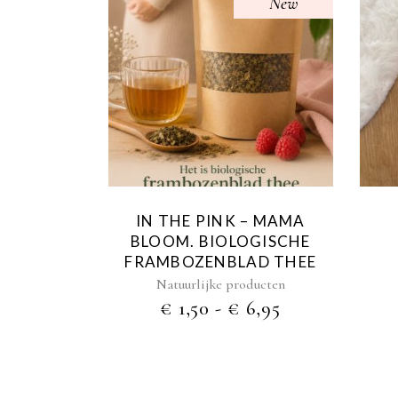
New
Dit
product
heeft
meerdere
variaties.
Deze
optie
kan
IN THE PINK – MAMA
gekozen
BLOOM. BIOLOGISCHE
worden
FRAMBOZENBLAD THEE
op
Natuurlijke producten
de
PRIJSKLASS
€
1,50
-
€
6,95
productpagina
€ 1,50
TOT
€ 6,95