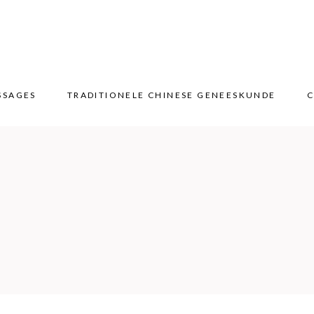
SSAGES
TRADITIONELE CHINESE GENEESKUNDE
C
SSAGES
TRADITIONELE CHINESE GENEESKUNDE
C