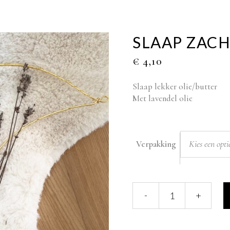
SLAAP ZACH
€
4,10
Slaap lekker olie/butter
Met lavendel olie
Kies een opti
Verpakking
Slaap
-
+
zacht
olie/butter
quantity