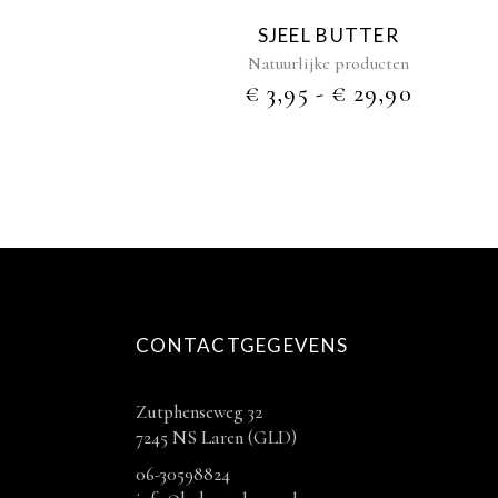
worden
SJEEL BUTTER
op
Natuurlijke producten
de
PRIJSK
€
3,95
-
€
29,90
productpagina
€ 3,95
TOT
€ 29,90
CONTACTGEGEVENS
Zutphenseweg 32
7245 NS Laren (GLD)
06-30598824