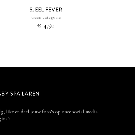
SJEEL FEVER
Geen categorie
€
4,50
ABY SPA LAREN
g, like en deel jouw foto’s op onze social media
ina’s.