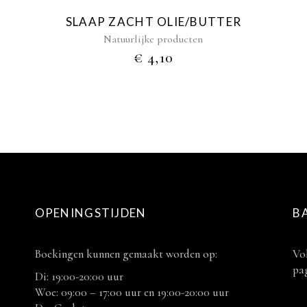
worden
SLAAP ZACHT OLIE/BUTTER
op
Natuurlijke producten
de
LASSE:
€
4,10
productpagina
OPENINGSTIJDEN
B
Boekingen kunnen gemaakt worden op:
Vol
pag
Di: 19:00-20:00 uur
Woe: 09:00 – 17:00 uur en 19:00-20:00 uur