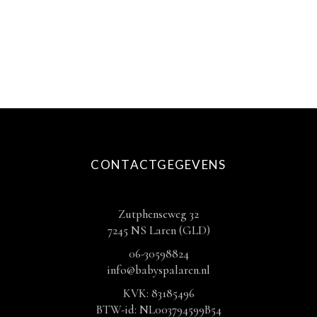
productpagina
CONTACTGEGEVENS
Zutphenseweg 32
7245 NS Laren (GLD)
06-30598824
info@babyspalaren.nl
KVK: 83185496
BTW-id: NL003794599B54