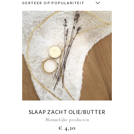
SORTEER OP POPULARITEIT
Dit
product
heeft
meerdere
variaties.
Deze
optie
kan
gekozen
SLAAP ZACHT OLIE/BUTTER
worden
Natuurlijke producten
op
€
4,10
de