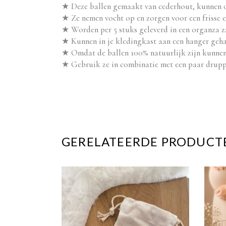
★ Deze ballen gemaakt van cederhout, kunnen o
★ Ze nemen vocht op en zorgen voor een frisse 
★ Worden per 5 stuks geleverd in een organza z
★ Kunnen in je kledingkast aan een hanger geha
★ Omdat de ballen 100% natuurlijk zijn kunnen
★ Gebruik ze in combinatie met een paar druppel
GERELATEERDE PRODUCT
Dit