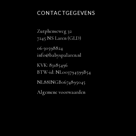
CONTACTGEGEVENS
Zutphenseweg 32
7245 NS Laren (GLD)
06-30598824
info@babyspalaren.nl
KVK: 83185496
BTW-id: NL003794599B54
NL88INGB0674895045
Algemene voorwaarden