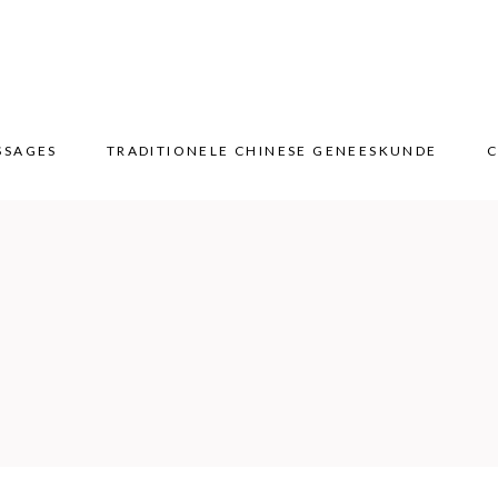
SSAGES
TRADITIONELE CHINESE GENEESKUNDE
C
SSAGES
TRADITIONELE CHINESE GENEESKUNDE
C