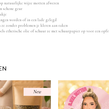
p natuurlijke wijze motten afweren
en schone geur
akje
ngen worden of in een lade gelegd
 ze zonder problemen je kleren aan raken
s etherische olie of schuur ze met schuurpapier op voor een opfr
EN
New
Dit
Dit