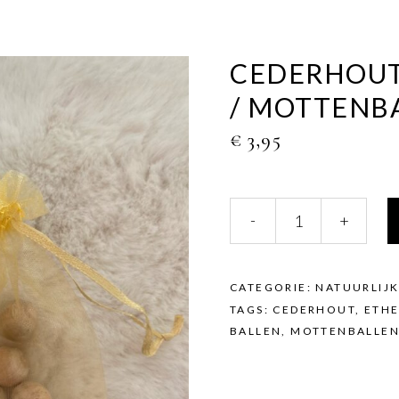
CEDERHOUT
/ MOTTENB
€
3,95
Cederhouten
-
+
Kamfer
ballen
/
mottenballen
CATEGORIE:
NATUURLIJ
quantity
TAGS:
CEDERHOUT
,
ETHE
BALLEN
,
MOTTENBALLE