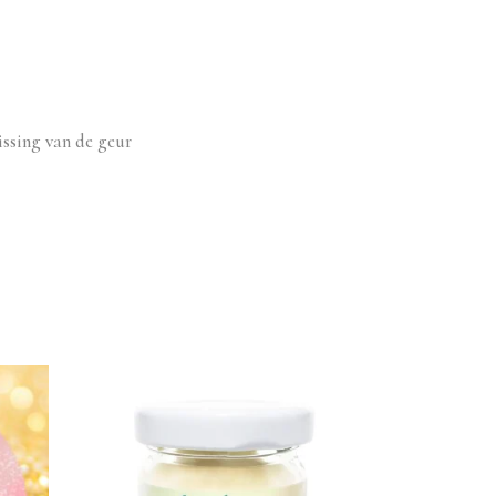
issing van de geur
Dit