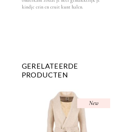
onderkant zodat je heel gemakkelijk je
kindje erin en eruit kunt halen.
GERELATEERDE
PRODUCTEN
New
Dit