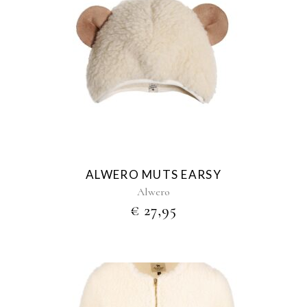
Dit
product
heeft
meerdere
variaties.
Deze
optie
kan
gekozen
ALWERO MUTS EARSY
worden
Alwero
op
€
27,95
de
productpagina