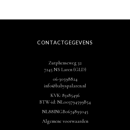
CONTACTGEGEVENS
Zutphenseweg 32
7245 NS Laren (GLD)
06-30598824
info@babyspalaren.nl
KVK: 83185496
BTW-id: NL003794599B54
NL88INGB0674895045
Algemene voorwaarden