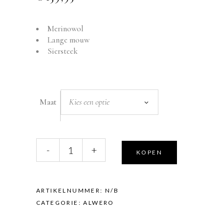
Merinowol
Lange mouw
Siersteek
Kies een optie
Maat
Alwero
-
+
KOPEN
slaapzak
lange
mouw
merinowol
ARTIKELNUMMER:
N/B
quantity
CATEGORIE:
ALWERO