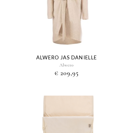
product
heeft
meerdere
variaties.
Deze
optie
kan
gekozen
ALWERO JAS DANIELLE
worden
Alwero
op
€
209,95
de
productpagina