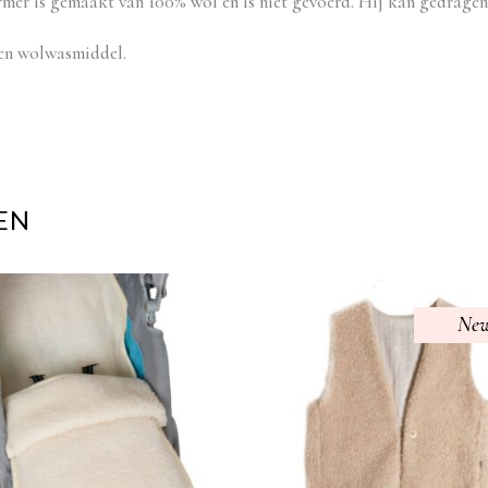
mer is gemaakt van 100% wol en is niet gevoerd. Hij kan gedragen
en wolwasmiddel.
EN
Ne