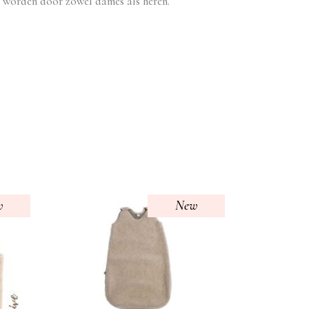
 worden door zowel dames als heren.
w
New