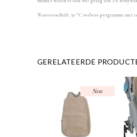
mama’s willen er ook wel graag een. De bodywar
Wasvoorschrift: 30 °C wolwas programma met e
GERELATEERDE PRODUCT
New