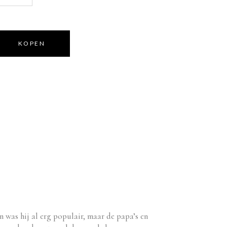
KOPEN
was hij al erg populair, maar de papa’s en