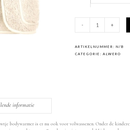
Alwero
-
+
bodywarmer
Alpen
ADULT
quantity
ARTIKELNUMMER:
N/B
CATEGORIE:
ALWERO
lende informatie
je bodywarmer is er nu ook voor volwassenen. Onder de kinderen 