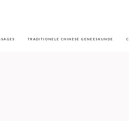
SSAGES
TRADITIONELE CHINESE GENEESKUNDE
C
SSAGES
TRADITIONELE CHINESE GENEESKUNDE
C