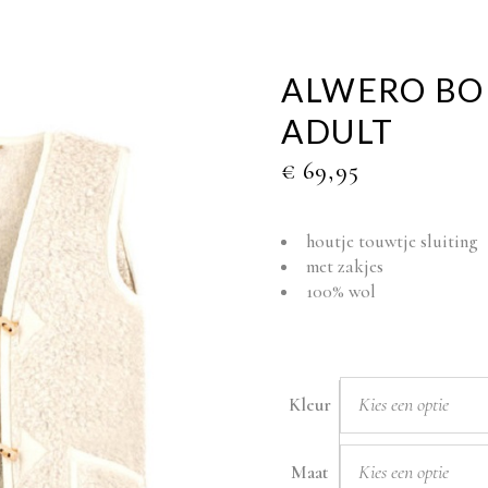
ALWERO BO
ADULT
€
69,95
houtje touwtje sluiting
met zakjes
100% wol
Kies een optie
Kleur
Kies een optie
Maat