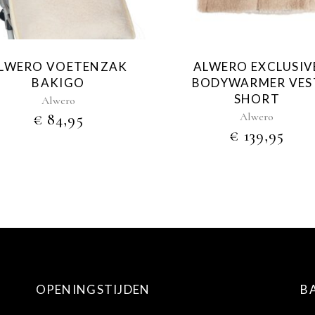
LWERO VOETENZAK
ALWERO EXCLUSIV
BAKIGO
BODYWARMER VES
SHORT
Alwero
Alwero
€
84,95
€
139,95
OPENINGSTIJDEN
B