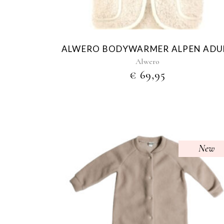
optie
kan
gekozen
worden
ALWERO BODYWARMER ALPEN ADU
op
Alwero
de
€
69,95
productpagina
New
Dit
product