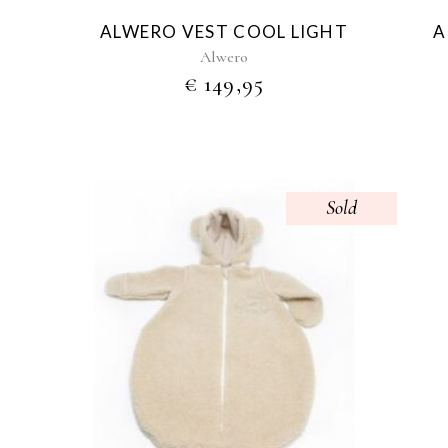
ALWERO VEST COOL LIGHT
A
Alwero
LASSE:
€
149,95
Sold