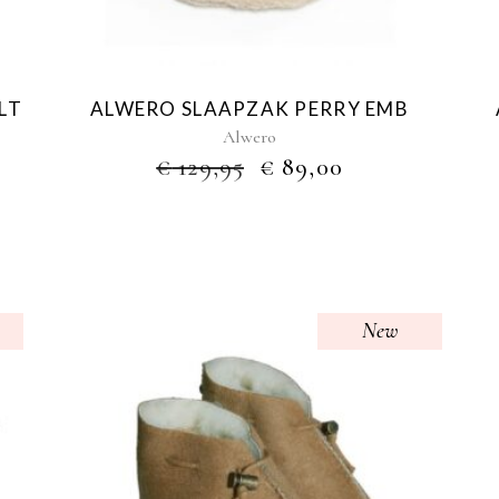
LT
ALWERO SLAAPZAK PERRY EMB
Alwero
OORSPRONKELIJK
HUIDIGE
€
129,95
€
89,00
PRIJS
PRIJS
WAS:
IS:
€ 129,95.
€ 89,00.
New