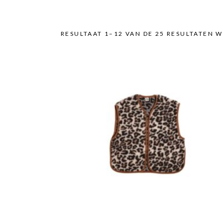
RESULTAAT 1–12 VAN DE 25 RESULTATEN
Dit
product
heeft
meerdere
variaties.
Deze
optie
kan
gekozen