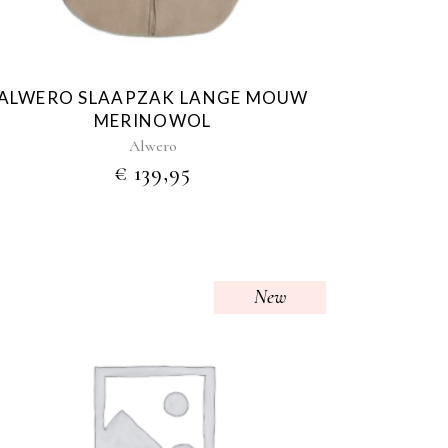
optie
kan
gekozen
worden
ALWERO SLAAPZAK LANGE MOUW
op
MERINOWOL
de
E
Alwero
productpagina
€
139,95
New