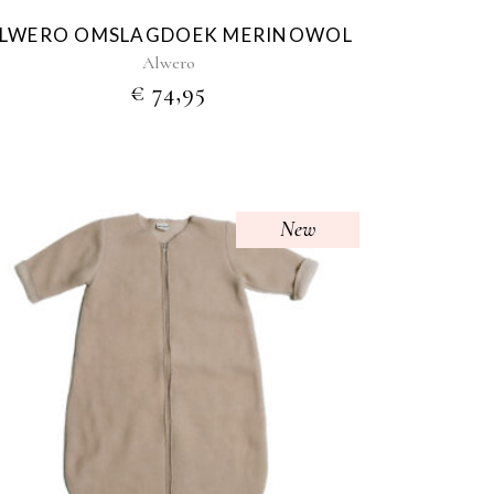
LWERO OMSLAGDOEK MERINOWOL
Alwero
€
74,95
New
Dit
product
heeft
meerdere
variaties.
Deze