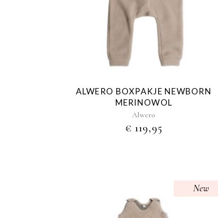
heeft
meerdere
variaties.
Deze
optie
kan
gekozen
worden
ALWERO BOXPAKJE NEWBORN
op
MERINOWOL
de
Alwero
productpagina
€
119,95
New