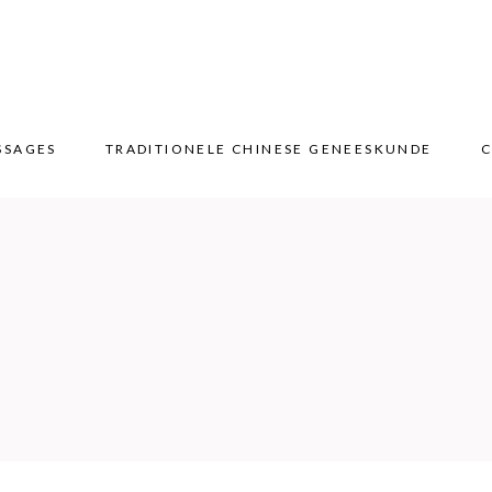
SSAGES
TRADITIONELE CHINESE GENEESKUNDE
C
SSAGES
TRADITIONELE CHINESE GENEESKUNDE
C