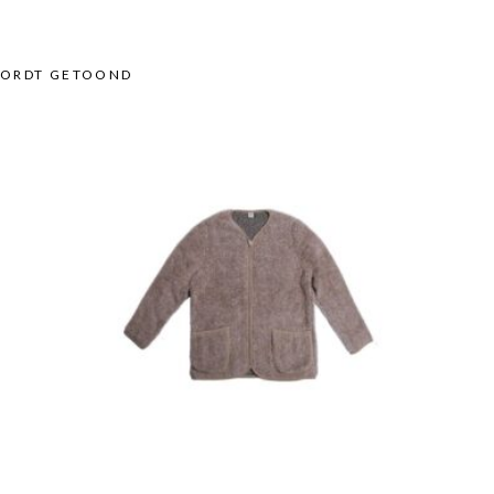
GESORTEERD
 WORDT GETOOND
OP
POPULARITEIT