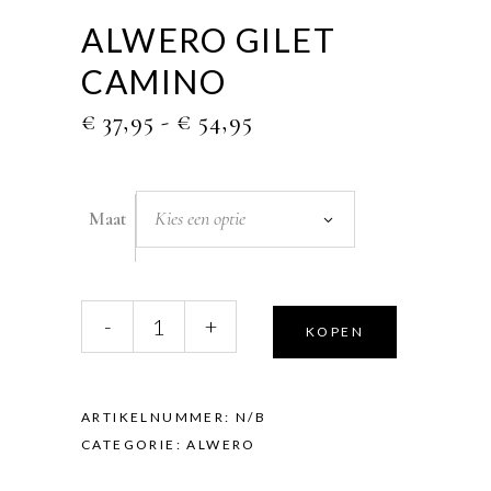
ALWERO GILET
CAMINO
PRIJSKLASSE:
€
37,95
-
€
54,95
€ 37,95
TOT
€ 54,95
Kies een optie
Maat
Alwero
-
+
KOPEN
Gilet
Camino
quantity
ARTIKELNUMMER:
N/B
CATEGORIE:
ALWERO