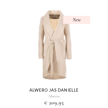
New
Dit
product
heeft
meerdere
variaties.
Deze
optie
kan
gekozen
ALWERO JAS DANIELLE
worden
Alwero
op
€
209,95
de