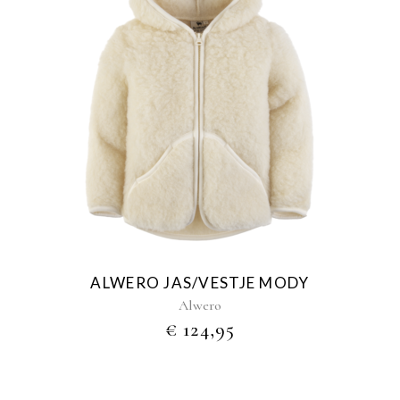
Dit
product
heeft
meerdere
variaties.
Deze
optie
kan
gekozen
ALWERO JAS/VESTJE MODY
worden
Alwero
op
€
124,95
de
productpagina