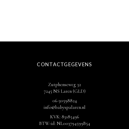
productpagina
CONTACTGEGEVENS
Zutphenseweg 32
7245 NS Laren (GLD)
06-30598824
info@babyspalaren.nl
KVK: 83185496
BTW-id: NL003794599B54