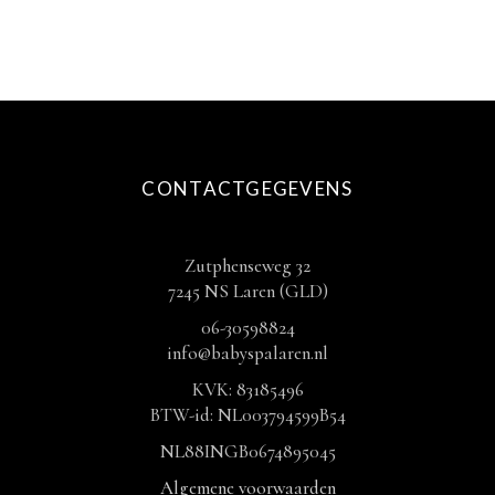
CONTACTGEGEVENS
Zutphenseweg 32
7245 NS Laren (GLD)
06-30598824
info@babyspalaren.nl
KVK: 83185496
BTW-id: NL003794599B54
NL88INGB0674895045
Algemene voorwaarden