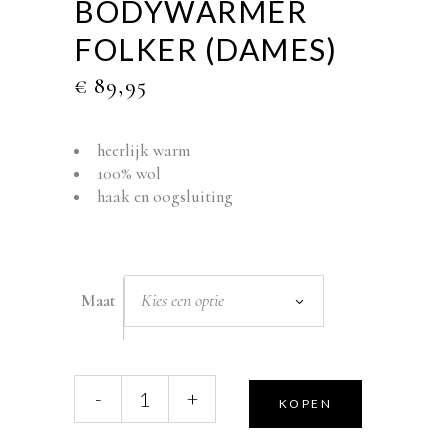
BODYWARMER
FOLKER (DAMES)
€
89,95
heerlijk warm
100% wol
haak en oogsluiting
Kies een optie
Maat
Alwero
-
+
KOPEN
bodywarmer
Folker