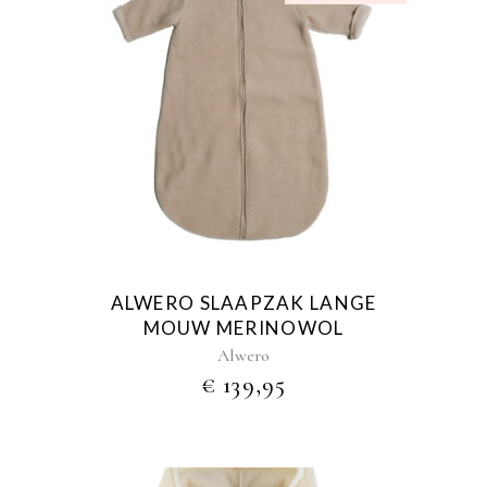
Dit
product
heeft
meerdere
variaties.
Deze
optie
kan
gekozen
ALWERO SLAAPZAK LANGE
worden
MOUW MERINOWOL
op
Alwero
de
€
139,95
productpagina