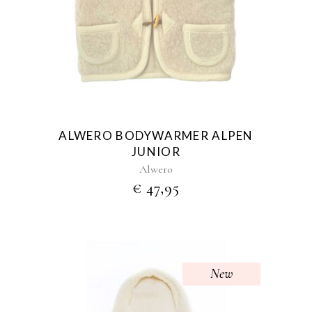
product
heeft
meerdere
variaties.
Deze
optie
kan
gekozen
ALWERO BODYWARMER ALPEN
worden
JUNIOR
op
Alwero
de
€
47,95
productpagina
New