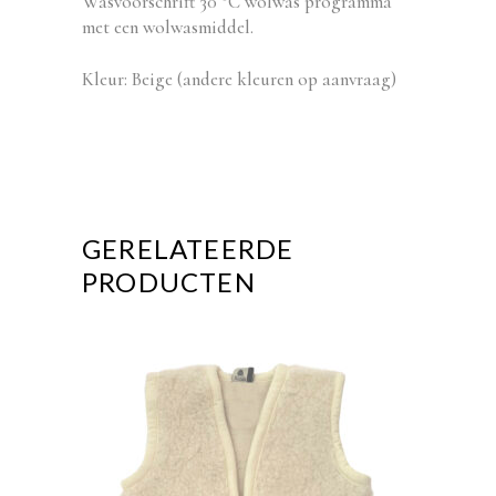
Wasvoorschrift 30 °C wolwas programma
met een wolwasmiddel.
Kleur: Beige (andere kleuren op aanvraag)
GERELATEERDE
PRODUCTEN
Dit