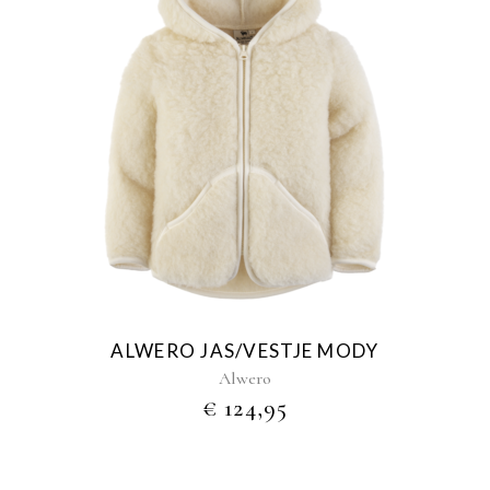
Dit
product
heeft
meerdere
variaties.
Deze
optie
kan
gekozen
ALWERO JAS/VESTJE MODY
worden
Alwero
op
€
124,95
de
productpagina