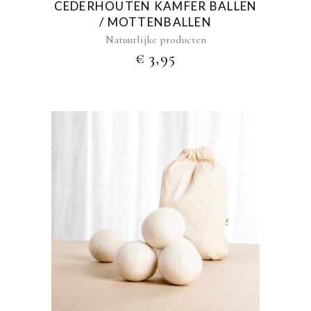
CEDERHOUTEN KAMFER BALLEN
/ MOTTENBALLEN
Natuurlijke producten
€
3,95
Dit
product
heeft
meerdere
variaties.
Deze
optie