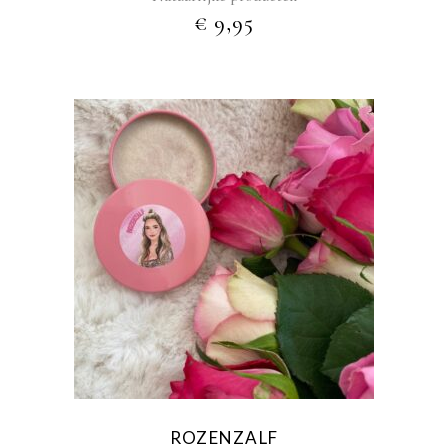
op
€
9,95
de
productpagina
ROZENZALF