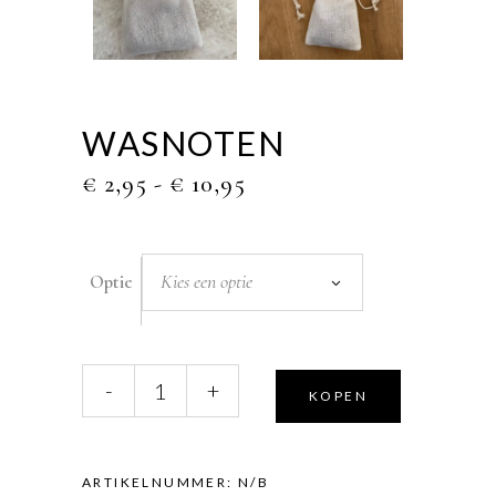
WASNOTEN
PRIJSKLASSE:
€
2,95
-
€
10,95
€ 2,95
TOT
€ 10,95
Kies een optie
Optie
Wasnoten
-
+
KOPEN
quantity
ARTIKELNUMMER:
N/B