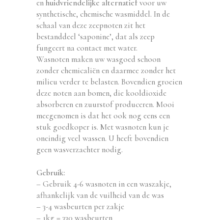
en
huidvriendelijke alternatief
voor uw
synthetische, chemische wasmiddel. In de
schaal van deze zeepnoten zit het
bestanddeel ‘saponine’, dat als zeep
fungeert na contact met water.
Wasnoten maken uw wasgoed schoon
zonder chemicaliën en daarmee zonder het
milieu verder te belasten. Bovendien groeien
deze noten aan bomen, die kooldioxide
absorberen en zuurstof produceren. Mooi
meegenomen is dat het ook nog eens een
stuk goedkoper is. Met wasnoten kun je
oneindig veel wassen. U heeft bovendien
geen wasverzachter nodig.
Gebruik:
– Gebruik 4-6 wasnoten in een waszakje,
afhankelijk van de vuilheid van de was
– 3-4 wasbeurten per zakje
– 1kg = 330 wasbeurten