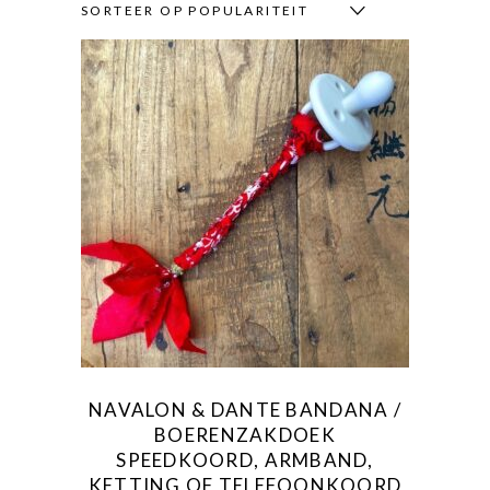
SORTEER OP POPULARITEIT
Dit
product
heeft
meerdere
variaties.
Deze
optie
kan
gekozen
NAVALON & DANTE BANDANA /
worden
BOERENZAKDOEK
op
SPEEDKOORD, ARMBAND,
de
KETTING OF TELEFOONKOORD