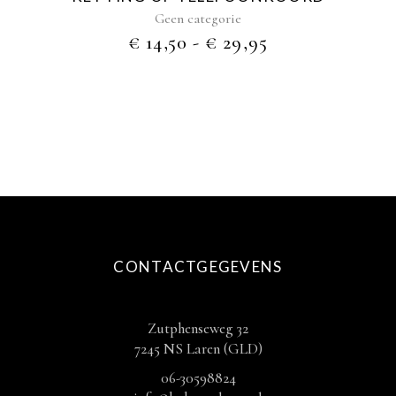
productpagina
Geen categorie
PRIJSKLASSE
€
14,50
-
€
29,95
€ 14,50
TOT
€ 29,95
CONTACTGEGEVENS
Zutphenseweg 32
7245 NS Laren (GLD)
06-30598824