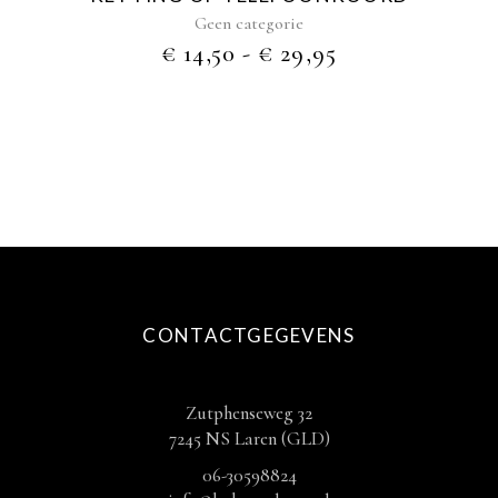
productpagina
Geen categorie
PRIJSKLASSE
€
14,50
-
€
29,95
€ 14,50
TOT
€ 29,95
CONTACTGEGEVENS
Zutphenseweg 32
7245 NS Laren (GLD)
06-30598824