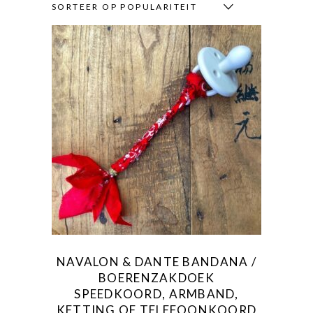
SORTEER OP POPULARITEIT
Dit
product
heeft
meerdere
variaties.
Deze
optie
kan
gekozen
NAVALON & DANTE BANDANA /
worden
BOERENZAKDOEK
op
SPEEDKOORD, ARMBAND,
de
KETTING OF TELEFOONKOORD