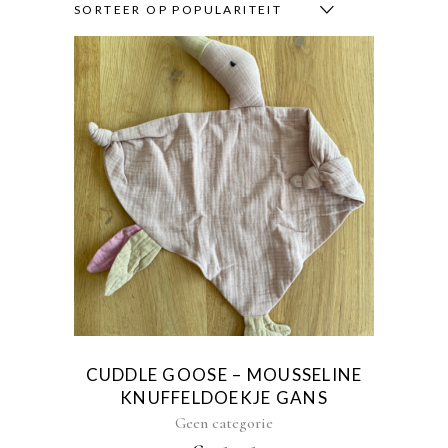
SORTEER OP POPULARITEIT
Dit
product
heeft
meerdere
variaties.
Deze
optie
kan
gekozen
CUDDLE GOOSE – MOUSSELINE
worden
KNUFFELDOEKJE GANS
op
Geen categorie
de