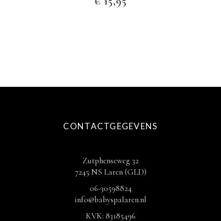
€
15,95
productpagina
CONTACTGEGEVENS
Zutphenseweg 32
7245 NS Laren (GLD)
06-30598824
info@babyspalaren.nl
KVK: 83185496