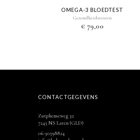
OMEGA-3 BLOEDTEST
Gezondheidstesten
€
79,00
CONTACTGEGEVENS
Zutphenseweg 32
7245 NS Laren (GLD)
06-30598824