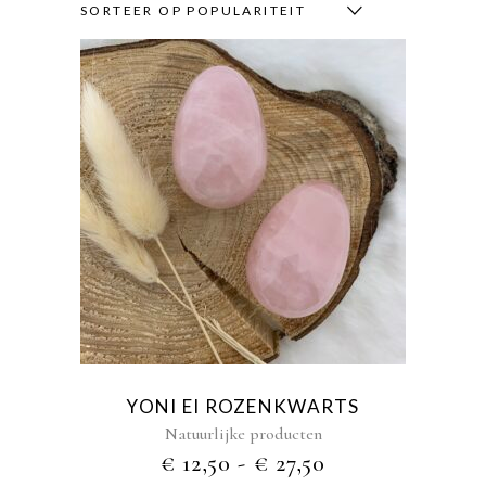
SORTEER OP POPULARITEIT
Dit
product
heeft
meerdere
variaties.
Deze
optie
kan
gekozen
YONI EI ROZENKWARTS
worden
Natuurlijke producten
op
PRIJSKLASSE
€
12,50
-
€
27,50
de