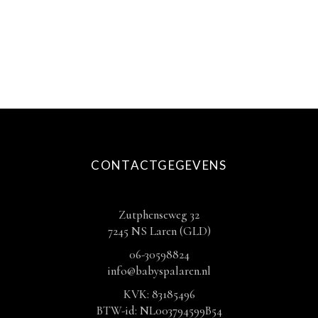
€ 12,50
productpagina
TOT
€ 27,50
CONTACTGEGEVENS
Zutphenseweg 32
7245 NS Laren (GLD)
06-30598824
info@babyspalaren.nl
KVK: 83185496
BTW-id: NL003794599B54