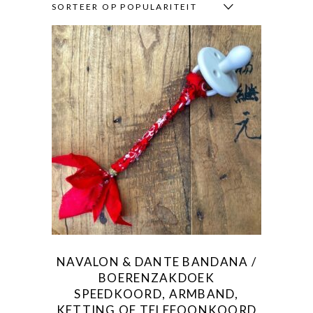
SORTEER OP POPULARITEIT
Dit
product
heeft
meerdere
variaties.
Deze
optie
kan
gekozen
NAVALON & DANTE BANDANA /
worden
BOERENZAKDOEK
op
SPEEDKOORD, ARMBAND,
de
KETTING OF TELEFOONKOORD