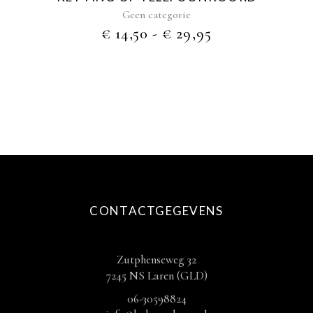
productpagina
Geen categorie
PRIJSKLASSE
€
14,50
-
€
29,95
€ 14,50
TOT
€ 29,95
CONTACTGEGEVENS
Zutphenseweg 32
7245 NS Laren (GLD)
06-30598824