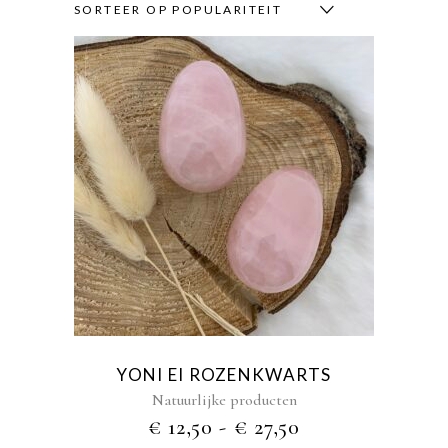
SORTEER OP POPULARITEIT
Dit
product
heeft
meerdere
variaties.
Deze
optie
kan
gekozen
YONI EI ROZENKWARTS
worden
Natuurlijke producten
op
PRIJSKLASSE
€
12,50
-
€
27,50
de