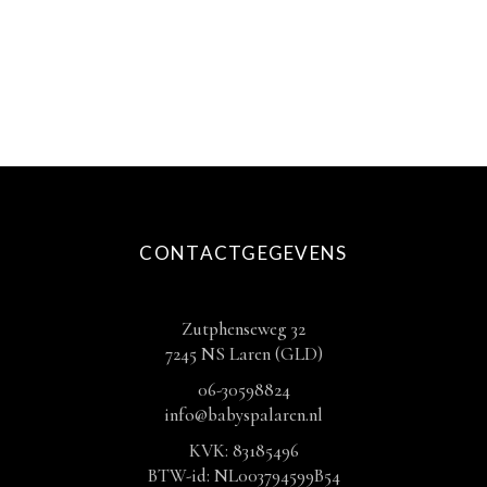
€ 12,50
productpagina
TOT
€ 27,50
CONTACTGEGEVENS
Zutphenseweg 32
7245 NS Laren (GLD)
06-30598824
info@babyspalaren.nl
KVK: 83185496
BTW-id: NL003794599B54