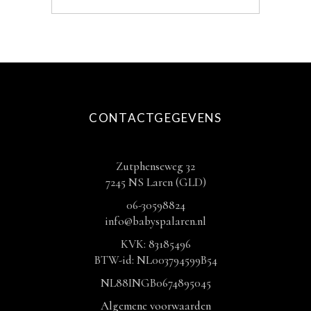
CONTACTGEGEVENS
Zutphenseweg 32
7245 NS Laren (GLD)
06-30598824
info@babyspalaren.nl
KVK: 83185496
BTW-id: NL003794599B54
NL88INGB0674895045
Algemene voorwaarden