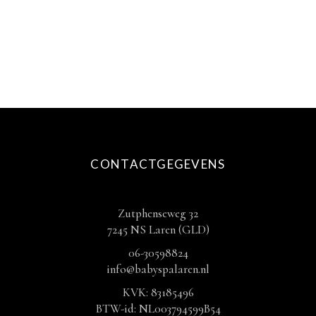
€ 12,50
productpagina
TOT
€ 27,50
CONTACTGEGEVENS
Zutphenseweg 32
7245 NS Laren (GLD)
06-30598824
info@babyspalaren.nl
KVK: 83185496
BTW-id: NL003794599B54