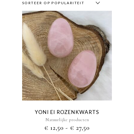
SORTEER OP POPULARITEIT
Dit
product
heeft
meerdere
variaties.
Deze
optie
kan
gekozen
YONI EI ROZENKWARTS
worden
Natuurlijke producten
op
PRIJSKLASSE
€
12,50
-
€
27,50
de