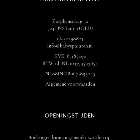
Zutphenseweg 32
7245 NS Laren (GLD)
06-30598824
info@babyspalaren.nl
KVK: 83185496
BTW-id: NL003794599B54
NL88INGB0674895045
Algemene voorwaarden
OPENINGSTIJDEN
Boekingen kunnen gemaakt worden op: