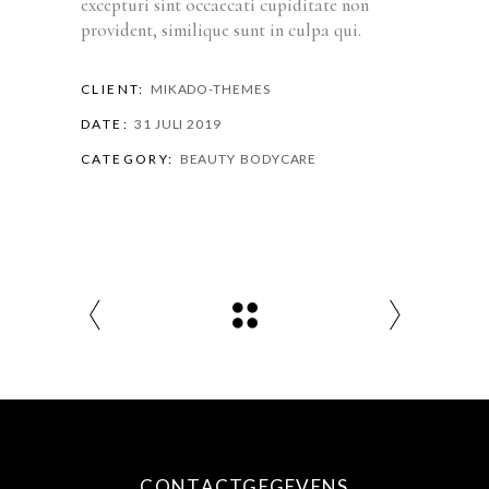
excepturi sint occaecati cupiditate non
provident, similique sunt in culpa qui.
CLIENT:
MIKADO-THEMES
DATE:
31 JULI 2019
CATEGORY:
BEAUTY
BODYCARE
CONTACTGEGEVENS