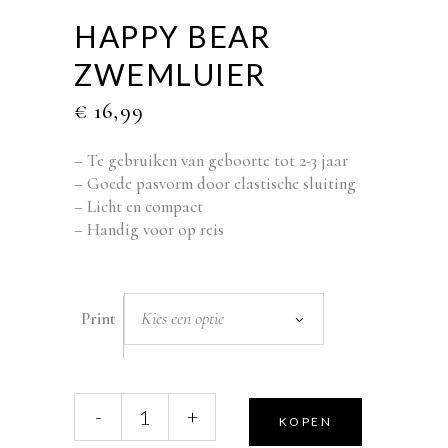
HAPPY BEAR
ZWEMLUIER
€
16,99
– Te gebruiken van geboorte tot 2-3 jaar
– Goede pasvorm door elastische sluiting
– Licht en compact
– Handig voor op reis
Kies een optie
Print
Happy
-
+
KOPEN
Bear