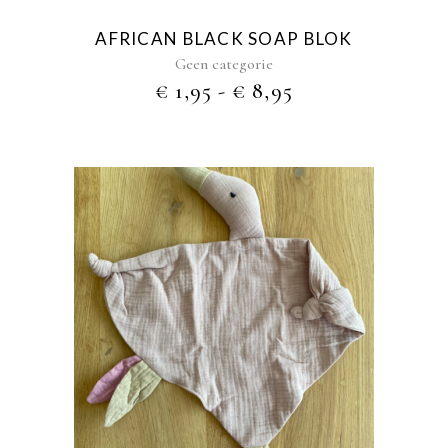
kan
gekozen
AFRICAN BLACK SOAP BLOK
worden
Geen categorie
op
PRIJSKLASSE:
€
1,95
-
€
8,95
de
€ 1,95
productpagina
TOT
€ 8,95
Dit
product
heeft
meerdere
variaties.
Deze
optie