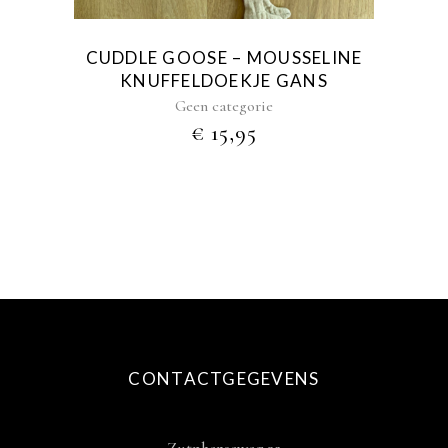
kan
gekozen
CUDDLE GOOSE – MOUSSELINE
worden
KNUFFELDOEKJE GANS
op
Geen categorie
de
€
15,95
productpagina
CONTACTGEGEVENS