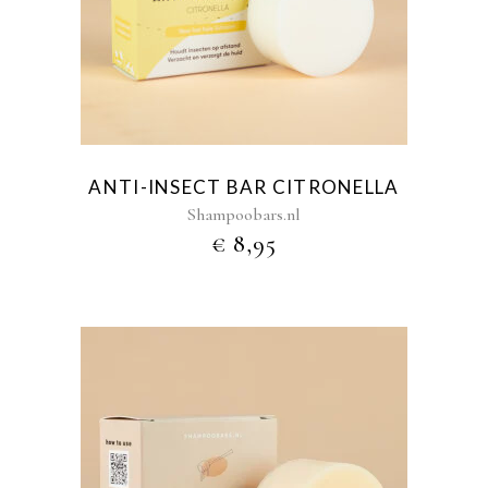
ANTI-INSECT BAR CITRONELLA
Shampoobars.nl
€
8,95
Dit