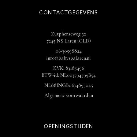
CONTACTGEGEVENS
Zutphenseweg 32
7245 NS Laren (GLD)
06-30598824
info@babyspalaren.nl
KVK: 83185496
BTW-id: NL003794599B54
NL88INGB0674895045
Algemene voorwaarden
OPENINGSTIJDEN