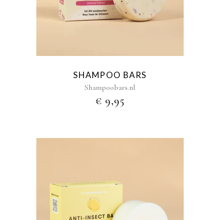
heeft
meerdere
variaties.
Deze
optie
kan
gekozen
SHAMPOO BARS
worden
Shampoobars.nl
op
€
9,95
de
productpagina