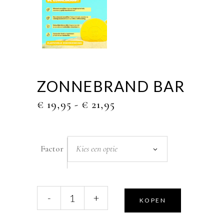
ZONNEBRAND BAR
PRIJSKLASSE:
€
19,95
-
€
21,95
€ 19,95
TOT
€ 21,95
Kies een optie
Factor
Zonnebrand
-
+
KOPEN
bar
quantity