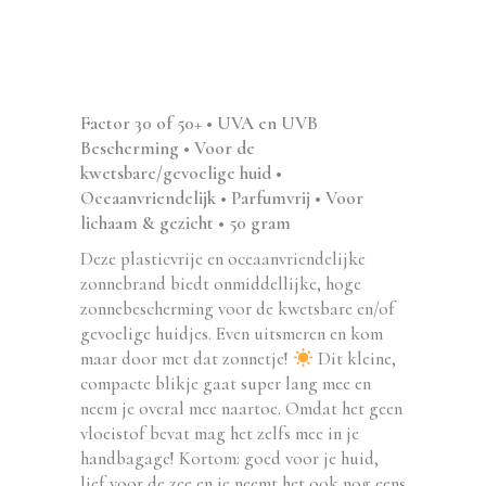
Factor 30 of 50+ • UVA en UVB
Bescherming • Voor de
kwetsbare/gevoelige huid •
Oceaanvriendelijk • Parfumvrij • Voor
lichaam & gezicht • 50 gram
Deze plasticvrije en oceaanvriendelijke
zonnebrand biedt onmiddellijke, hoge
zonnebescherming voor de kwetsbare en/of
gevoelige huidjes. Even uitsmeren en kom
maar door met dat zonnetje!
Dit kleine,
compacte blikje gaat super lang mee en
neem je overal mee naartoe. Omdat het geen
vloeistof bevat mag het zelfs mee in je
handbagage! Kortom: goed voor je huid,
lief voor de zee en je neemt het ook nog eens