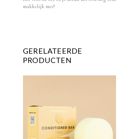
makkelijk mee!
GERELATEERDE
PRODUCTEN
Dit
product
heeft