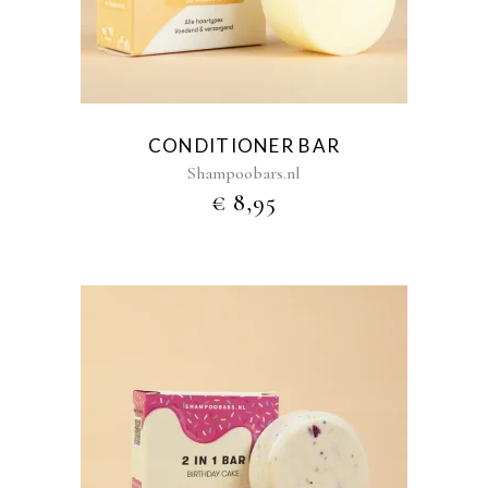
meerdere
variaties.
Deze
optie
kan
gekozen
CONDITIONER BAR
worden
Shampoobars.nl
op
€
8,95
de
productpagina
Dit
product