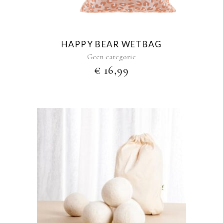
Deze
optie
kan
gekozen
HAPPY BEAR WETBAG
worden
Geen categorie
op
€
16,99
de
productpagina
Dit
product
heeft
meerdere