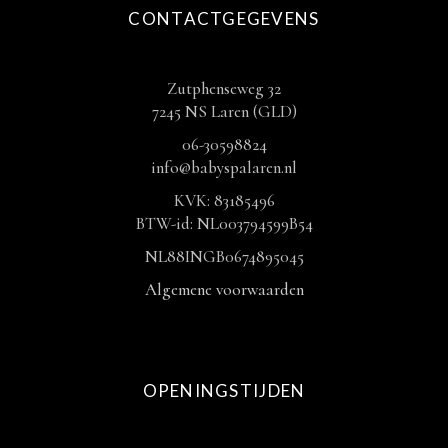
CONTACTGEGEVENS
Zutphenseweg 32
7245 NS Laren (GLD)
06-30598824
info@babyspalaren.nl
KVK: 83185496
BTW-id: NL003794599B54
NL88INGB0674895045
Algemene voorwaarden
OPENINGSTIJDEN