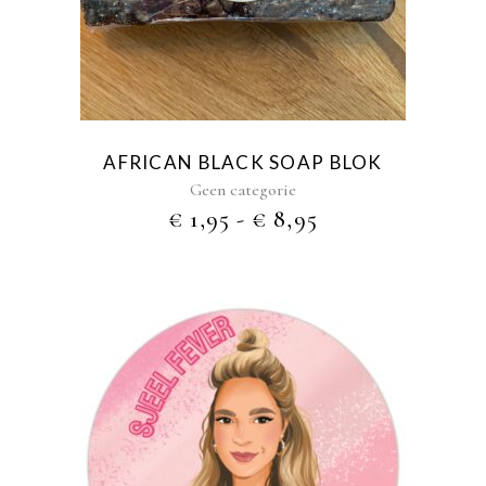
meerdere
variaties.
Deze
optie
kan
gekozen
AFRICAN BLACK SOAP BLOK
worden
Geen categorie
op
PRIJSKLASSE:
€
1,95
-
€
8,95
de
€ 1,95
productpagina
TOT
€ 8,95