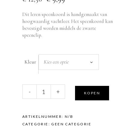
PRIJS
PRIJS
WAS:
IS:
Dit leren speenkoord is handgemaakt van
€ 12,50.
€ 9,99.
hoogwaardig vachtleer. Het speenkoord kan
bevestigd worden middels de zwarte
speenclip.
Kies een optie
Kleur
By
-
+
KOPEN
Lenne
Speenkoort
quantity
ARTIKELNUMMER:
N/B
CATEGORIE:
GEEN CATEGORIE