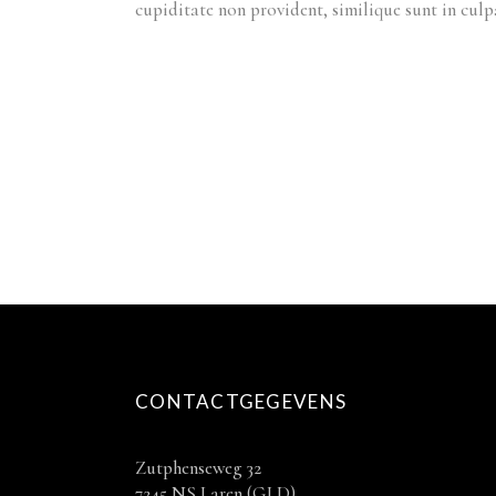
cupiditate non provident, similique sunt in culp
CONTACTGEGEVENS
Zutphenseweg 32
7245 NS Laren (GLD)