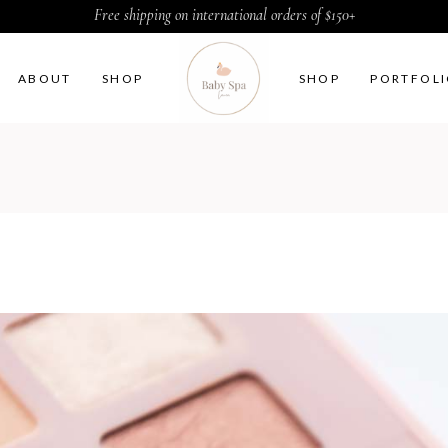
Free shipping on international orders of $150+
ABOUT
SHOP
SHOP
PORTFOL
ter by Category