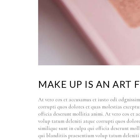
MAKE UP IS AN ART
At vero eos et accusamus et iusto odi odgnissi
corrupti quos dolores et quas molestias exceptur
officia deserunt mollitia animi. At vero eos et
volup tatum deleniti atque corrupti quos dolore
similique sunt in culpa qui officia deserunt mol
qui blanditiis praesentium volup tatum deleniti 