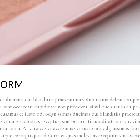
 FORM
mos ducimus qui blanditiis praesentium volup tatum deleniti atque
i sint occaecati cupiditate non provident, similique sunt in culpa 
 accusamus et iusto odi odgnissimos ducimus qui blanditiis praesen
s et quas molestias excepturi sint occaecati cupiditate non provid
litia animi. At vero eos et accusamus et iusto odi odgnissimos duc
atque corrupti quos dolores et quas molestias excepturi sint occae