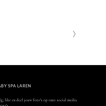
ABY SPA LAREN
g, like en deel jouw foto’s op onze social media
ina’s.