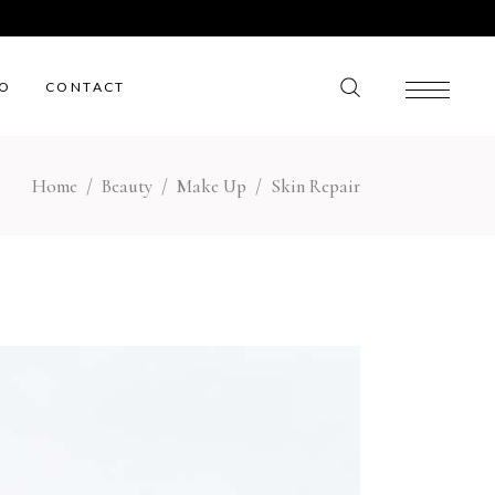
IO
CONTACT
Home
/
Beauty
/
Make Up
/
Skin Repair
Wishlist