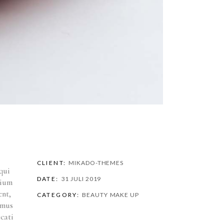
CLIENT:
MIKADO-THEMES
qui
DATE:
31 JULI 2019
tium
ent,
CATEGORY:
BEAUTY
MAKE UP
imus
cati