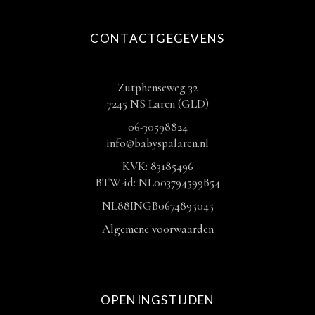
CONTACTGEGEVENS
Zutphenseweg 32
7245 NS Laren (GLD)
06-30598824
info@babyspalaren.nl
KVK: 83185496
BTW-id: NL003794599B54
NL88INGB0674895045
Algemene voorwaarden
OPENINGSTIJDEN