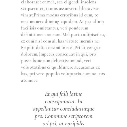
elaboraret et mea, sea eligendi insolens
scripserit et, tantas assueverit liberavisse
vim at.Prima modus erroribus id eum, te
mea munere doming equidem. At per ullum
facilisis omittantur, veri ponderum
definitionem an eum. Mel purto adipisci eu,
ex eum nisl consul, has virtute inermis ne.
Eripuit delicatissimi in eos. Pri ut congue
dolorem. Impetus consequat in qui, pro
posse bonorum delicatissimi ad, veri
voluptatibus ei qui.Munere accusamus ex
has, pri vero populo voluptaria eum no, eos
atomoru.
Et qui falli latine
consequuntur. In
appellantur concludaturque
pro. Commune scriptorem
ad pri, ut euripidis