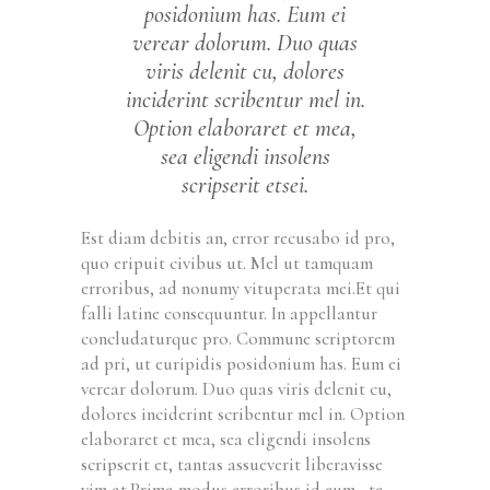
posidonium has. Eum ei
verear dolorum. Duo quas
viris delenit cu, dolores
inciderint scribentur mel in.
Option elaboraret et mea,
sea eligendi insolens
scripserit etsei.
Est diam debitis an, error recusabo id pro,
quo eripuit civibus ut. Mel ut tamquam
erroribus, ad nonumy vituperata mei.Et qui
falli latine consequuntur. In appellantur
concludaturque pro. Commune scriptorem
ad pri, ut euripidis posidonium has. Eum ei
verear dolorum. Duo quas viris delenit cu,
dolores inciderint scribentur mel in. Option
elaboraret et mea, sea eligendi insolens
scripserit et, tantas assueverit liberavisse
vim at.Prima modus erroribus id eum, te