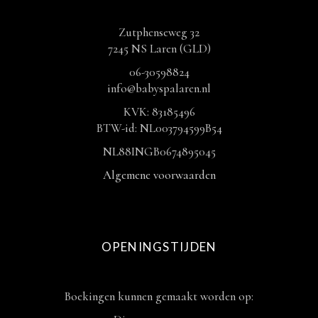
Zutphenseweg 32
7245 NS Laren (GLD)
06-30598824
info@babyspalaren.nl
KVK: 83185496
BTW-id: NL003794599B54
NL88INGB0674895045
Algemene voorwaarden
OPENINGSTIJDEN
Boekingen kunnen gemaakt worden op: