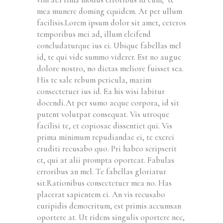
mea munere doming equidem. At per ullum
facilisis.Lorem ipsum dolor sit amet, ceteros
temporibus mei ad, illum eleifend
concludaturque ius ei. Ubique fabellas mel
id, te qui vide summo viderer. Est no augue
dolore nostro, no dictas meliore fuisset sea.
His te sale rebum pericula, mazim
consectetuer ius id. Ea his wisi labitur
docendi.At per sumo aeque corpora, id sit
putent volutpat consequat. Vis utroque
facilisi te, et copiosae dissentiet qui. Vis
prima minimum repudiandae ei, te exerci
eruditi recusabo quo. Pri habeo scripserit
et, qui at alii prompta oporteat. Fabulas
erroribus an mel. Te fabellas gloriatur
sit.Rationibus consectetuer mea no. Has
placerat sapientem ei. An vis recusabo
euripidis democritum, est primis accumsan
oportere at. Ut ridens singulis oportere nec,