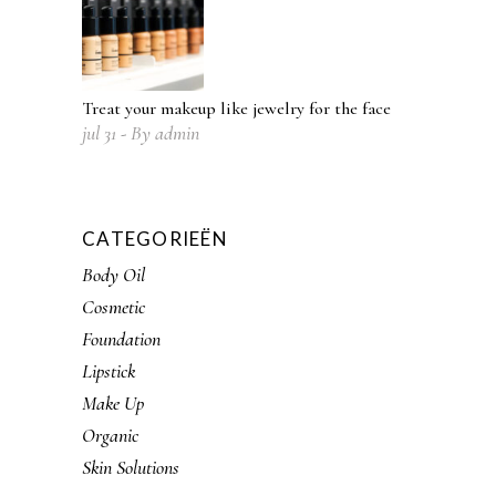
Treat your makeup like jewelry for the face
jul
31
By
admin
CATEGORIEËN
Body Oil
Cosmetic
Foundation
Lipstick
Make Up
Organic
Skin Solutions