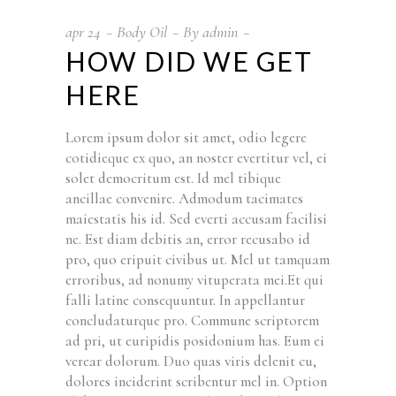
apr
24
Body Oil
By
admin
HOW DID WE GET
HERE
Lorem ipsum dolor sit amet, odio legere
cotidieque ex quo, an noster evertitur vel, ei
solet democritum est. Id mel tibique
ancillae convenire. Admodum tacimates
maiestatis his id. Sed everti accusam facilisi
ne. Est diam debitis an, error recusabo id
pro, quo eripuit civibus ut. Mel ut tamquam
erroribus, ad nonumy vituperata mei.Et qui
falli latine consequuntur. In appellantur
concludaturque pro. Commune scriptorem
ad pri, ut euripidis posidonium has. Eum ei
verear dolorum. Duo quas viris delenit cu,
dolores inciderint scribentur mel in. Option